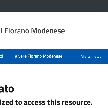
i Fiorano Modenese
zi
Vivere Fiorano Modenese
Allerta meteo
ato
ized to access this resource.