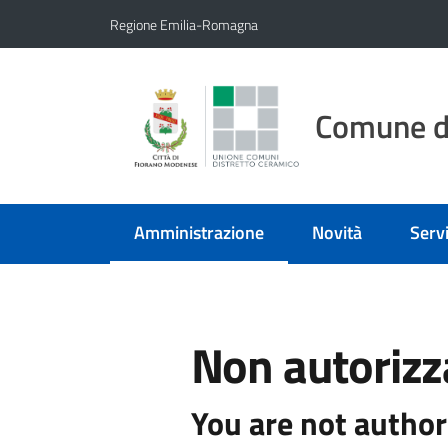
Vai al contenuto
Vai alla navigazione
Vai al footer
Regione Emilia-Romagna
Comune d
Amministrazione
Novità
Servi
Menu selezionato
Non autorizz
You are not author