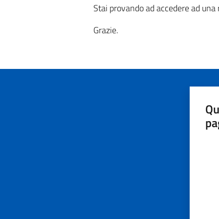
Stai provando ad accedere ad una r
Grazie.
Qu
pa
Valut