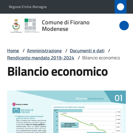
Vai al contenuto
Vai alla navigazione
Vai al footer
Regione Emilia-Romagna
Comune
Comune di Fiorano
di Fiorano
Modenese
Modenese
Home
/
Amministrazione
/
Documenti e dati
/
Rendiconto mandato 2019-2024
/
Bilancio economico
Amministrazione
Bilancio economico
Menu selezionato
Novità
Servizi
Vivere
Fiorano
Modenese