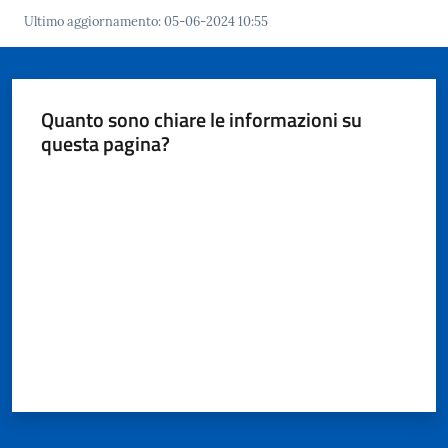
i
Ultimo aggiornamento
:
05-06-2024 10:55
o
r
a
n
Quanto sono chiare le informazioni su
o
questa pagina?
T
u
Valuta da 1 a 5 stelle
r
i
s
m
o
Tutti
gli
argomenti...