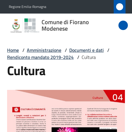
Vai al contenuto
Vai alla navigazione
Vai al footer
Regione Emilia-Romagna
Comune
Comune di Fiorano
di Fiorano
Modenese
Modenese
Home
/
Amministrazione
/
Documenti e dati
/
Rendiconto mandato 2019-2024
/
Cultura
Amministrazione
Cultura
Menu selezionato
Novità
Servizi
Vivere
Fiorano
Modenese