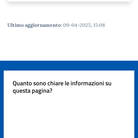
i
o
r
a
Ultimo aggiornamento
:
09-04-2025, 15:08
n
o
T
u
r
i
s
Quanto sono chiare le informazioni su
m
questa pagina?
o
Valuta da 1 a 5 stelle
Tutti
gli
argomenti...