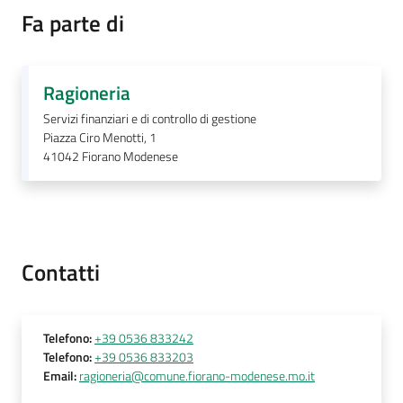
Fa parte di
Ragioneria
A
l
Servizi finanziari e di controllo di gestione
l
Piazza Ciro Menotti, 1
41042
Fiorano Modenese
e
r
t
a
m
Contatti
e
t
e
o
Telefono
:
+39 0536 833242
Telefono
:
+39 0536 833203
Email
:
ragioneria@comune.fiorano-modenese.mo.it
F