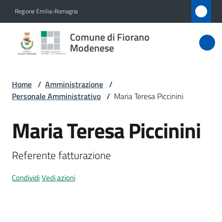
Vai al contenuto
Vai alla navigazione
Vai al footer
Regione Emilia-Romagna
Comune
Comune di Fiorano
di Fiorano
Modenese
Modenese
Home
/
Amministrazione
/
Personale Amministrativo
/
Maria Teresa Piccinini
Amministrazione
Menu selezionato
Maria Teresa Piccinini
Salta al contenuto
Novità
Referente fatturazione
Servizi
Condividi
Vedi azioni
Vivere
Fiorano
Modenese