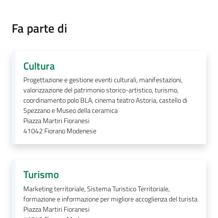
Fa parte di
A
l
Cultura
l
Progettazione e gestione eventi culturali, manifestazioni,
e
valorizzazione del patrimonio storico-artistico, turismo,
r
coordinamento polo BLA, cinema teatro Astoria, castello di
t
Spezzano e Museo della ceramica
a
Piazza Martiri Fioranesi
41042
Fiorano Modenese
m
e
t
e
Turismo
o
Marketing territoriale, Sistema Turistico Territoriale,
formazione e informazione per migliore accoglienza del turista
F
Piazza Martiri Fioranesi