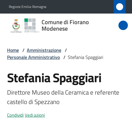
Vai al contenuto
Vai alla navigazione
Vai al footer
Regione Emilia-Romagna
Comune
Comune di Fiorano
di Fiorano
Modenese
Modenese
Home
/
Amministrazione
/
Personale Amministrativo
/
Stefania Spaggiari
Amministrazione
Menu selezionato
Stefania Spaggiari
Salta al contenuto
Novità
Direttore Museo della Ceramica e referente 
Servizi
castello di Spezzano
Vivere
Condividi
Vedi azioni
Fiorano
Modenese