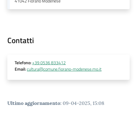
i
41042
Fiorano Modenese
o
r
a
n
o
Contatti
T
u
r
Telefono
:
+39 0536 833412
i
Email
:
cultura@comune.fiorano-modenese.mo.it
s
m
o
Ultimo aggiornamento
:
09-04-2025, 15:08
Tutti
gli
argomenti...