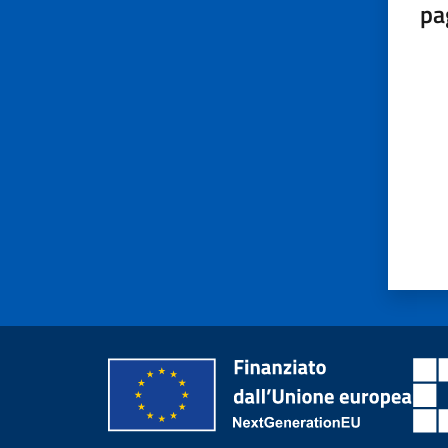
pa
Valut