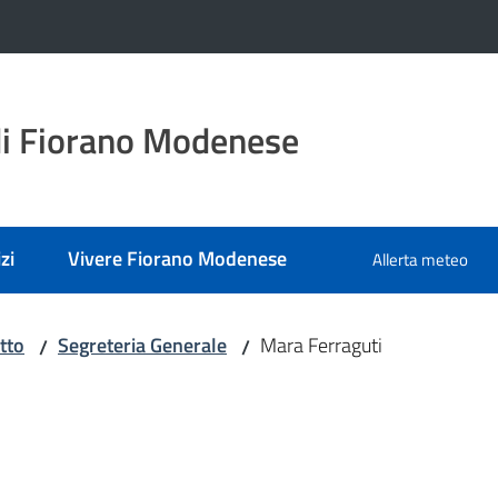
i Fiorano Modenese
zi
Vivere Fiorano Modenese
Allerta meteo
tto
Segreteria Generale
Mara Ferraguti
/
/