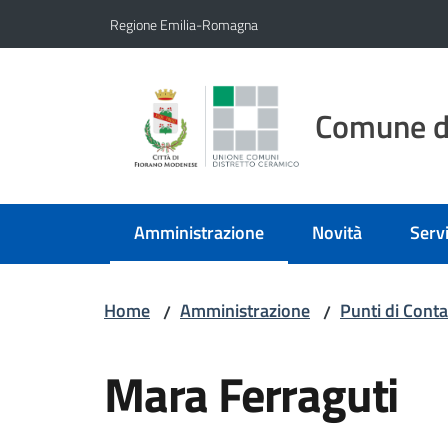
Vai al contenuto
Vai alla navigazione
Vai al footer
Regione Emilia-Romagna
Comune d
Amministrazione
Novità
Servi
Menu selezionato
Home
Amministrazione
Punti di Conta
/
/
Salta al contenuto
Mara Ferraguti