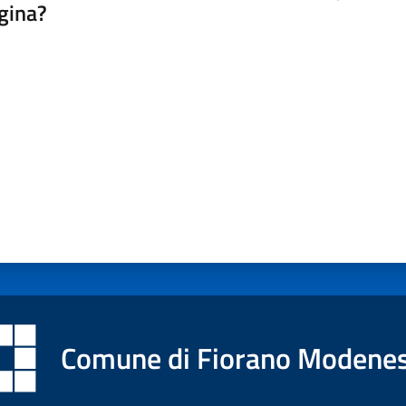
gina?
a da 1 a 5 stelle
Comune di Fiorano Modene