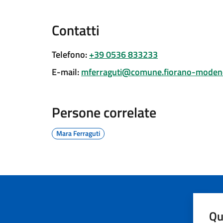
Contatti
Telefono
:
+39 0536 833233
E-mail
:
mferraguti@comune.fiorano-modene
Persone correlate
Mara Ferraguti
Qu