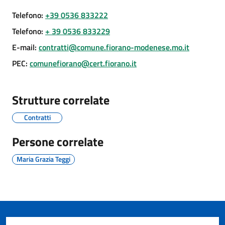
Telefono
:
+39 0536 833222
Telefono
:
+ 39 0536 833229
E-mail
:
contratti@comune.fiorano-modenese.mo.it
A
PEC
:
comunefiorano@cert.fiorano.it
l
l
e
Strutture correlate
r
t
Contratti
a
m
Persone correlate
e
Maria Grazia Teggi
t
e
o
F