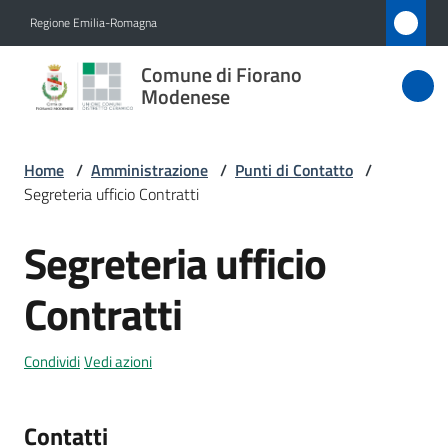
Vai al contenuto
Vai alla navigazione
Vai al footer
Regione Emilia-Romagna
Comune
Comune di Fiorano
di Fiorano
Modenese
Modenese
Home
/
Amministrazione
/
Punti di Contatto
/
Segreteria ufficio Contratti
Amministrazione
Menu selezionato
Segreteria ufficio
Salta al contenuto
Novità
Contratti
Servizi
Condividi
Vedi azioni
Vivere
Fiorano
Modenese
Contatti