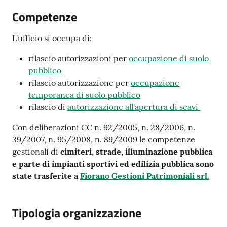
Competenze
L'ufficio si occupa di:
A
rilascio autorizzazioni per
occupazione di suolo
l
pubblico
l
rilascio autorizzazione per
occupazione
e
temporanea di suolo pubblico
r
rilascio di
autorizzazione all'apertura di scavi
t
a
Con deliberazioni CC n. 92/2005, n. 28/2006, n.
m
39/2007, n. 95/2008, n. 89/2009 le competenze
e
gestionali di
cimiteri, strade, illuminazione pubblica
t
e parte di impianti sportivi ed edilizia pubblica sono
e
state trasferite a
Fiorano Gestioni Patrimoniali srl.
o
Tipologia organizzazione
F