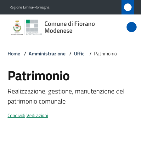
Vai al contenuto
Vai alla navigazione
Vai al footer
Regione Emilia-Romagna
Comune
Comune di Fiorano
di Fiorano
Modenese
Modenese
Home
/
Amministrazione
/
Uffici
/
Patrimonio
Amministrazione
Patrimonio
Salta al contenuto
Menu selezionato
Novità
Realizzazione, gestione, manutenzione del 
patrimonio comunale
Servizi
Condividi
Vedi azioni
Vivere
Fiorano
Modenese