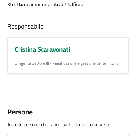
i
Struttura amministrativa » Ufficio
o
r
a
Responsabile
n
o
T
Cristina Scaravonati
u
r
Dirigente Settore III - Pianificazione e gestione del territorio
i
s
m
o
Tutti
Persone
gli
argomenti...
Tutte le persone che fanno parte di questo servizio
: