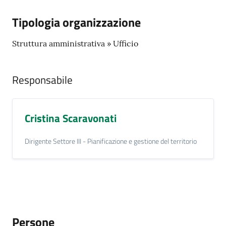
i
o
Tipologia organizzazione
r
a
Struttura amministrativa » Ufficio
n
o
T
Responsabile
u
r
i
Cristina Scaravonati
s
m
Dirigente Settore III - Pianificazione e gestione del territorio
o
Tutti
gli
argomenti...
Persone