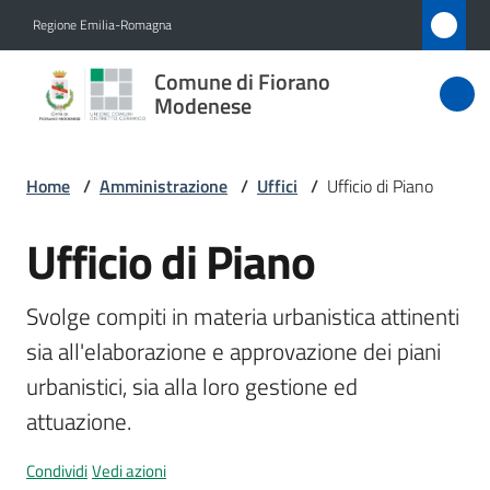
Vai al contenuto
Vai alla navigazione
Vai al footer
Regione Emilia-Romagna
Comune
Comune di Fiorano
di Fiorano
Modenese
Modenese
Home
/
Amministrazione
/
Uffici
/
Ufficio di Piano
Amministrazione
Ufficio di Piano
Salta al contenuto
Menu selezionato
Novità
Svolge compiti in materia urbanistica attinenti 
sia all'elaborazione e approvazione dei piani 
Servizi
urbanistici, sia alla loro gestione ed 
Vivere
attuazione.
Fiorano
Modenese
Condividi
Vedi azioni