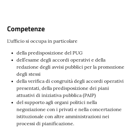
Competenze
A
l
L'ufficio si occupa in particolare
l
e
della predisposizione del PUG
r
dell’esame degli accordi operativi e della
t
redazione degli avvisi pubblici per la promozione
a
degli stessi
m
della verifica di congruità degli accordi operativi
e
presentati, della predisposizione dei piani
t
attuativi di iniziativa pubblica (PAIP)
e
del supporto agli organi politici nella
o
negoziazione con i privati e nella concertazione
istituzionale con altre amministrazioni nei
processi di pianificazione.
F