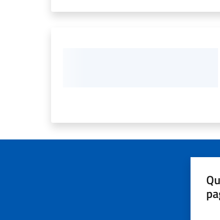
Qu
pa
Valut