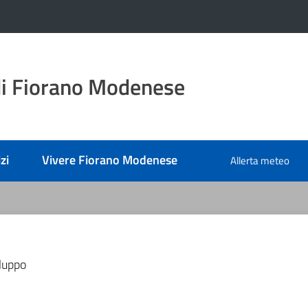
i Fiorano Modenese
zi
Vivere Fiorano Modenese
Allerta meteo
iluppo