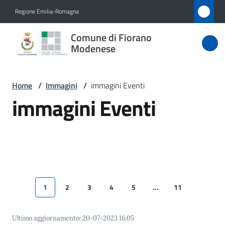
Vai al contenuto
Vai alla navigazione
Vai al footer
Regione Emilia-Romagna
Comune
Comune di Fiorano
di Fiorano
Modenese
Modenese
Home
/
Immagini
/
immagini Eventi
immagini Eventi
Amministrazione
Novità
Servizi
1
2
3
4
5
...
11
Vivere
Pagina precedente
Pagina
Pagina
Pagina
Pagina
Pagina
Pagina successiva
Pagina
Pagina s
Fiorano
Modenese
Ultimo aggiornamento
:
20-07-2023 16:05