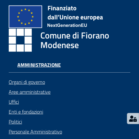
i
o
r
a
n
Comune di Fiorano
o
Modenese
T
u
r
AMMINISTRAZIONE
i
s
Organi di governo
m
o
Aree amministrative
Uffici
Tutti
Enti e fondazioni
gli
Politici
argomenti...
Personale Amministrativo