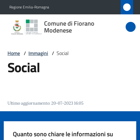
Vai al contenuto
Vai alla navigazione
Vai al footer
Regione Emilia-Romagna
Comune
Comune di Fiorano
di Fiorano
Modenese
Modenese
Home
/
Immagini
/
Social
Social
Amministrazione
Novità
Servizi
Ultimo aggiornamento
:
20-07-2023 16:05
Vivere
Fiorano
Quanto sono chiare le informazioni su
Modenese