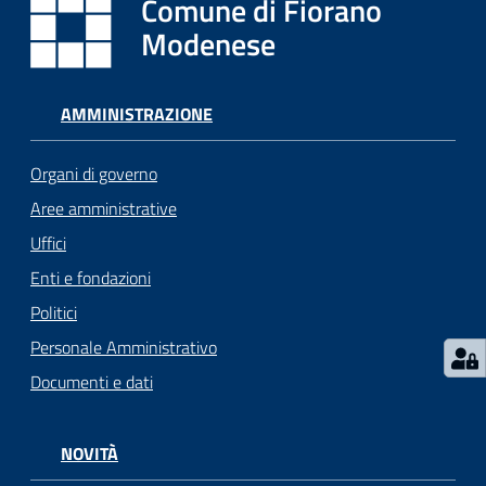
Comune di Fiorano
i
o
Modenese
r
a
n
AMMINISTRAZIONE
o
T
Organi di governo
u
Aree amministrative
r
i
Uffici
s
Enti e fondazioni
m
Politici
o
Personale Amministrativo
Tutti
Documenti e dati
gli
argomenti...
NOVITÀ