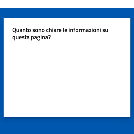
Quanto sono chiare le informazioni su
questa pagina?
A
l
Valuta da 1 a 5 stelle
l
e
r
t
a
m
e
t
e
o