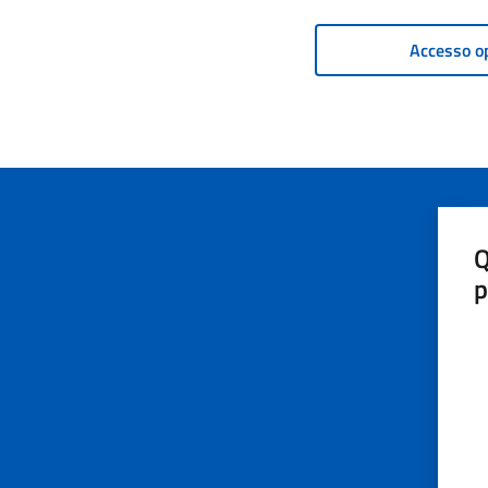
Accesso o
Q
p
Va