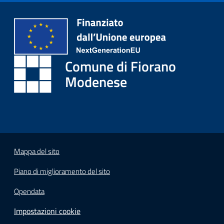
i
o
r
a
n
Comune di Fiorano
o
T
Modenese
u
r
i
s
m
o
Mappa del sito
Piano di miglioramento del sito
Tutti
gli
Opendata
argomenti...
Impostazioni cookie