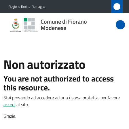
Vai al contenuto
Vai alla navigazione
Vai al footer
Regione Emilia-Romagna
Comune
Comune di Fiorano
di Fiorano
Modenese
Modenese
Non autorizzato
Amministrazione
You are not authorized to access
Novità
Menu selezionato
this resource.
Servizi
Stai provando ad accedere ad una risorsa protetta, per favore
accedi
al sito.
Vivere
Fiorano
Grazie.
Modenese