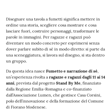
i
o
r
Contenuto
a
Disegnare una tavola a fumetti significa mettere in
n
ordine una storia, scegliere cosa mostrare e cosa
o
lasciare fuori, costruire personaggi, trasformare le
T
parole in immagini. Per ragazze e ragazzi può
u
diventare un modo concreto per esprimersi senza
r
dover parlare subito di sé in modo diretto: si parte da
i
una sceneggiatura, si lavora sul disegno, si sta dentro
s
un gruppo.
m
Da questa idea nasce
Fumetto e narrazione di sé
,
o
un’esperienza rivolta a
ragazze e ragazzi dagli 11 ai 14
anni
, prevista dal progetto
Stand By Me
, finanziato
Tutti
dalla Regione Emilia-Romagna e co-finanziato
gli
dall’Associazione Lumen, che gestisce Casa Corsini,
argomenti...
polo dell’innovazione e della formazione del Comune
di Fiorano Modenese.