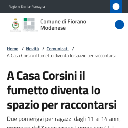
Vai al contenuto
Vai alla navigazione
Vai al footer
Regione Emilia-Romagna
Comune
Comune di Fiorano
di Fiorano
Modenese
Modenese
Home
/
Novità
/
Comunicati
/
A Casa Corsini il fumetto diventa lo spazio per raccontarsi
Amministrazione
A Casa Corsini il
Salta al contenuto
Novità
Menu selezionato
fumetto diventa lo
Servizi
spazio per raccontarsi
Vivere
Fiorano
Due pomeriggi per ragazzi dagli 11 ai 14 anni, 
Modenese
promossi dall’Associazione Lumen con GET 