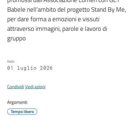
Babele nell’ambito del progetto Stand By Me, 
per dare forma a emozioni e vissuti 
attraverso immagini, parole e lavoro di 
A
gruppo
l
l
e
r
Data
:
t
01 luglio 2026
a
m
Condividi
Vedi azioni
e
t
Argomenti
e
o
Tempo libero
F