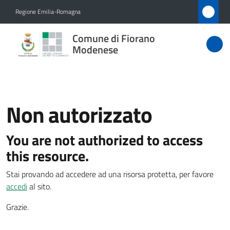
Vai al contenuto
Vai alla navigazione
Vai al footer
Regione Emilia-Romagna
Comune
Comune di Fiorano
di Fiorano
Modenese
Modenese
Non autorizzato
Amministrazione
You are not authorized to access
Novità
Menu selezionato
this resource.
Servizi
Stai provando ad accedere ad una risorsa protetta, per favore
accedi
al sito.
Vivere
Fiorano
Grazie.
Modenese