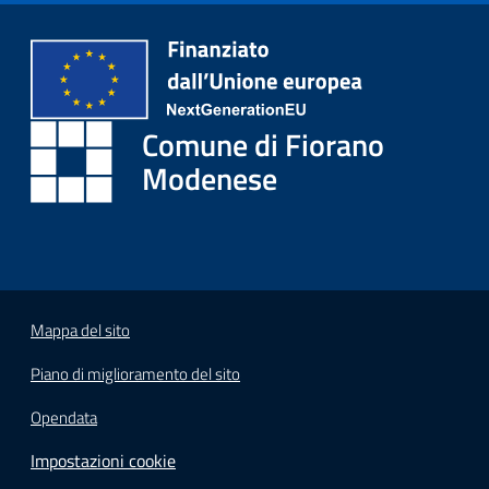
i
o
r
a
n
Comune di Fiorano
o
T
Modenese
u
r
i
s
m
o
Mappa del sito
Piano di miglioramento del sito
Tutti
gli
Opendata
argomenti...
Impostazioni cookie