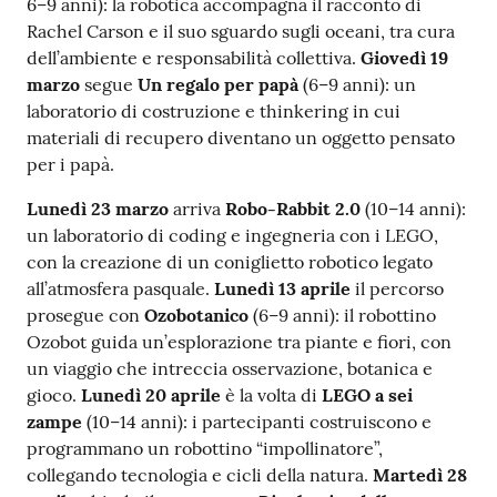
6–9 anni): la robotica accompagna il racconto di
Rachel Carson e il suo sguardo sugli oceani, tra cura
Seguici
dell’ambiente e responsabilità collettiva.
Giovedì 19
su
marzo
segue
Un regalo per papà
(6–9 anni): un
laboratorio di costruzione e thinkering in cui
materiali di recupero diventano un oggetto pensato
per i papà.
Lunedì 23 marzo
arriva
Robo-Rabbit 2.0
(10–14 anni):
un laboratorio di coding e ingegneria con i LEGO,
con la creazione di un coniglietto robotico legato
all’atmosfera pasquale.
Lunedì 13 aprile
il percorso
prosegue con
Ozobotanico
(6–9 anni): il robottino
Ozobot guida un’esplorazione tra piante e fiori, con
un viaggio che intreccia osservazione, botanica e
gioco.
Lunedì 20 aprile
è la volta di
LEGO a sei
zampe
(10–14 anni): i partecipanti costruiscono e
programmano un robottino “impollinatore”,
collegando tecnologia e cicli della natura.
Martedì 28