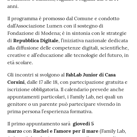
i
anni.
o
r
Il programma è promosso dal Comune e condotto
a
dall’Associazione Lumen con il sostegno di
n
Fondazione di Modena; è in sintonia con le strategie
o
di
Repubblica Digitale
, l’iniziativa nazionale dedicata
T
alla diffusione delle competenze digitali, scientifiche,
u
creative e all’educazione alle tecnologie del futuro, in
r
età scolare.
i
s
Gli incontri si svolgono al
FabLab Junior di Casa
m
Corsini
, dalle 17 alle 18, con partecipazione gratuita e
o
iscrizione obbligatoria. Il calendario prevede anche
appuntamenti particolari, i Family Lab, nei quali un
genitore o un parente può partecipare vivendo in
Tutti
prima persona l’esperienza formativa.
gli
argomenti...
Il primo appuntamento sarà
giovedì 5
marzo
con
Rachel e l’amore per il mare
(Family Lab,