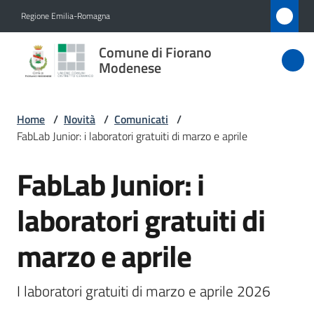
Vai al contenuto
Vai alla navigazione
Vai al footer
Regione Emilia-Romagna
Comune
Comune di Fiorano
di Fiorano
Modenese
Modenese
Home
/
Novità
/
Comunicati
/
FabLab Junior: i laboratori gratuiti di marzo e aprile
Amministrazione
FabLab Junior: i
Salta al contenuto
Novità
Menu selezionato
laboratori gratuiti di
Servizi
marzo e aprile
Vivere
Fiorano
I laboratori gratuiti di marzo e aprile 2026
Modenese