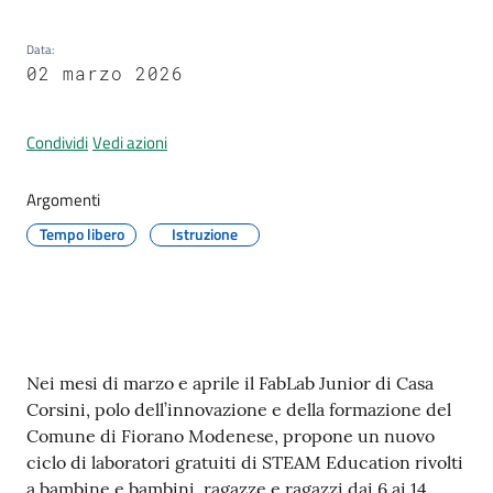
Data
:
02 marzo 2026
A
l
Condividi
Vedi azioni
l
e
Argomenti
r
Tempo libero
Istruzione
t
a
m
e
t
Contenuto
e
Nei mesi di marzo e aprile il FabLab Junior di Casa
o
Corsini, polo dell’innovazione e della formazione del
Comune di Fiorano Modenese, propone un nuovo
ciclo di laboratori gratuiti di STEAM Education rivolti
F
a bambine e bambini, ragazze e ragazzi dai 6 ai 14