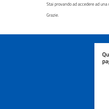
Stai provando ad accedere ad una r
Grazie.
Qu
pa
Valut