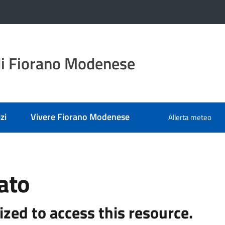
i Fiorano Modenese
zi
Vivere Fiorano Modenese
Allerta meteo
ato
ized to access this resource.