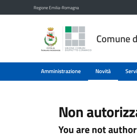
Vai al contenuto
Vai alla navigazione
Vai al footer
Regione Emilia-Romagna
Comune d
Amministrazione
Novità
Servi
Menu selezionato
Non autorizz
You are not author