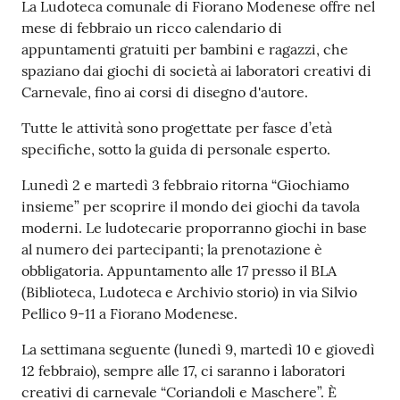
Contenuto
i
La Ludoteca comunale di Fiorano Modenese offre nel
o
mese di febbraio un ricco calendario di
r
appuntamenti gratuiti per bambini e ragazzi, che
a
spaziano dai giochi di società ai laboratori creativi di
n
Carnevale, fino ai corsi di disegno d'autore.
o
Tutte le attività sono progettate per fasce d’età
T
specifiche, sotto la guida di personale esperto.
u
r
Lunedì 2 e martedì 3 febbraio ritorna “Giochiamo
i
insieme” per scoprire il mondo dei giochi da tavola
s
moderni. Le ludotecarie proporranno giochi in base
m
al numero dei partecipanti; la prenotazione è
o
obbligatoria. Appuntamento alle 17 presso il BLA
(Biblioteca, Ludoteca e Archivio storio) in via Silvio
Tutti
Pellico 9-11 a Fiorano Modenese.
gli
La settimana seguente (lunedì 9, martedì 10 e giovedì
argomenti...
12 febbraio), sempre alle 17, ci saranno i laboratori
creativi di carnevale “Coriandoli e Maschere”. È