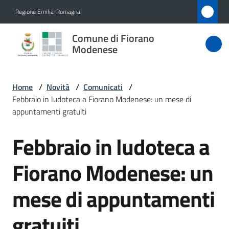
Vai al contenuto
Vai alla navigazione
Vai al footer
Regione Emilia-Romagna
Comune
Comune di Fiorano
di Fiorano
Modenese
Modenese
Home
/
Novità
/
Comunicati
/
Febbraio in ludoteca a Fiorano Modenese: un mese di
Amministrazione
appuntamenti gratuiti
Febbraio in ludoteca a
Novità
Salta al contenuto
Menu selezionato
Fiorano Modenese: un
Servizi
mese di appuntamenti
Vivere
Fiorano
gratuiti
Modenese