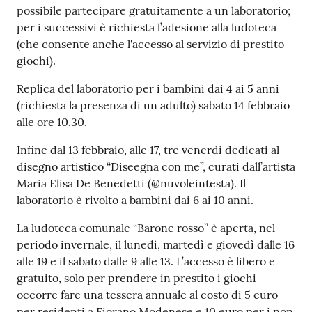
possibile partecipare gratuitamente a un laboratorio;
Seguici
per i successivi è richiesta l’adesione alla ludoteca
su
(che consente anche l'accesso al servizio di prestito
giochi).
Replica del laboratorio per i bambini dai 4 ai 5 anni
(richiesta la presenza di un adulto) sabato 14 febbraio
alle ore 10.30.
Infine dal 13 febbraio, alle 17, tre venerdì dedicati al
disegno artistico “Diseegna con me”, curati dall’artista
Maria Elisa De Benedetti (@nuvoleintesta). Il
laboratorio è rivolto a bambini dai 6 ai 10 anni.
La ludoteca comunale “Barone rosso” è aperta, nel
periodo invernale, il lunedì, martedì e giovedì dalle 16
alle 19 e il sabato dalle 9 alle 13. L’accesso è libero e
gratuito, solo per prendere in prestito i giochi
occorre fare una tessera annuale al costo di 5 euro
per residenti a Fiorano Modenese e 10 euro per i non