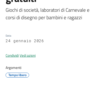
Giochi di società, laboratori di Carnevale e 
corsi di disegno per bambini e ragazzi
A
l
l
Data
:
24 gennaio 2026
e
r
t
Condividi
Vedi azioni
a
m
Argomenti
e
t
Tempo libero
e
o
F