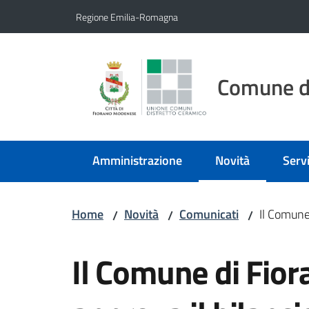
Vai al contenuto
Vai alla navigazione
Vai al footer
Regione Emilia-Romagna
Comune d
Amministrazione
Novità
Servi
Menu selezionato
Home
Novità
Comunicati
Il Comune
/
/
/
Salta al contenuto
Il Comune di Fio