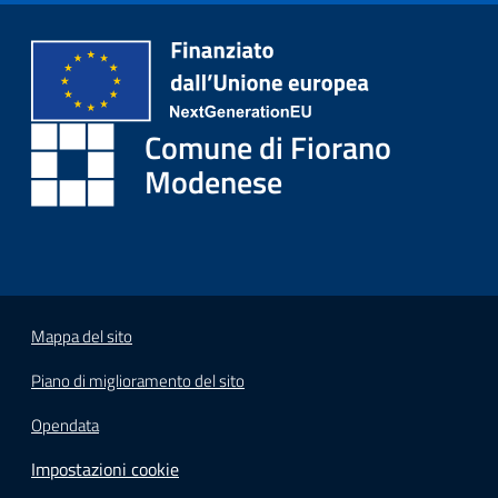
i
o
r
a
n
Comune di Fiorano
o
T
Modenese
u
r
i
s
m
o
Mappa del sito
Piano di miglioramento del sito
Tutti
gli
Opendata
argomenti...
Impostazioni cookie