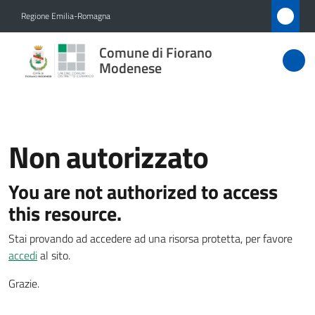
Vai al contenuto
Vai alla navigazione
Vai al footer
Regione Emilia-Romagna
Comune
Comune di Fiorano
di Fiorano
Modenese
Modenese
Non autorizzato
Amministrazione
You are not authorized to access
Novità
Menu selezionato
this resource.
Servizi
Stai provando ad accedere ad una risorsa protetta, per favore
accedi
al sito.
Vivere
Fiorano
Grazie.
Modenese