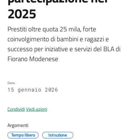
2025
Prestiti oltre quota 25 mila, forte 
A
coinvolgimento di bambini e ragazzi e 
l
l
successo per iniziative e servizi del BLA di 
e
Fiorano Modenese
r
t
a
Data
:
m
15 gennaio 2026
e
t
e
Condividi
Vedi azioni
o
Argomenti
F
Tempo libero
Istruzione