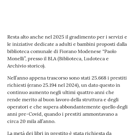
i
o
r
a
n
Contenuto
o
Resta alto anche nel 2025 il gradimento per i servizi e
T
le iniziative dedicate a adulti e bambini proposti dalla
u
biblioteca comunale di Fiorano Modenese “Paolo
r
Monelli”, presso il BLA (Biblioteca, Ludoteca e
i
Archivio storico).
s
Nell’anno appena trascorso sono stati 25.668 i prestiti
m
richiesti (erano 25.194 nel 2024), un dato questo in
o
continuo aumento negli ultimi quattro anni che
rende merito al buon lavoro della struttura e degli
Tutti
operatori e che supera abbondantemente quello degli
gli
anni pre-Covid, quando i prestiti ammontavano a
argomenti...
circa 20 mila all’anno.
La metà dei libri in prestito è stata richiesta da