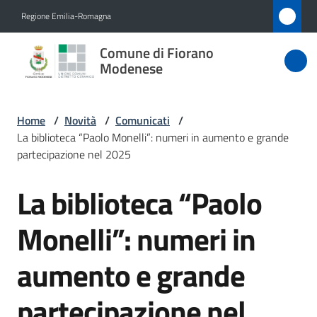
Vai al contenuto
Vai alla navigazione
Vai al footer
Regione Emilia-Romagna
Comune
Comune di Fiorano
di Fiorano
Modenese
Modenese
Home
/
Novità
/
Comunicati
/
La biblioteca “Paolo Monelli”: numeri in aumento e grande
Amministrazione
partecipazione nel 2025
La biblioteca “Paolo
Novità
Salta al contenuto
Menu selezionato
Monelli”: numeri in
Servizi
aumento e grande
Vivere
Fiorano
partecipazione nel
Modenese