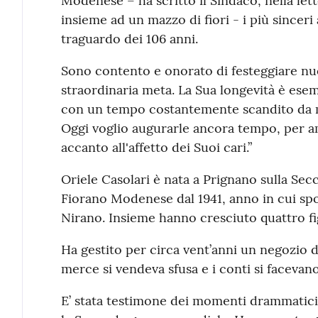
Modenese – ha scritto il Sindaco, nella lett
insieme ad un mazzo di fiori - i più sincer
traguardo dei 106 anni.
Sono contento e onorato di festeggiare nu
straordinaria meta. La Sua longevità è esemp
con un tempo costantemente scandito da m
Oggi voglio augurarle ancora tempo, per am
accanto all'affetto dei Suoi cari.”
Oriele Casolari è nata a Prignano sulla Secch
Fiorano Modenese dal 1941, anno in cui spo
Nirano. Insieme hanno cresciuto quattro fi
Ha gestito per circa vent’anni un negozio d
merce si vendeva sfusa e i conti si facevano
E’ stata testimone dei momenti drammatici 