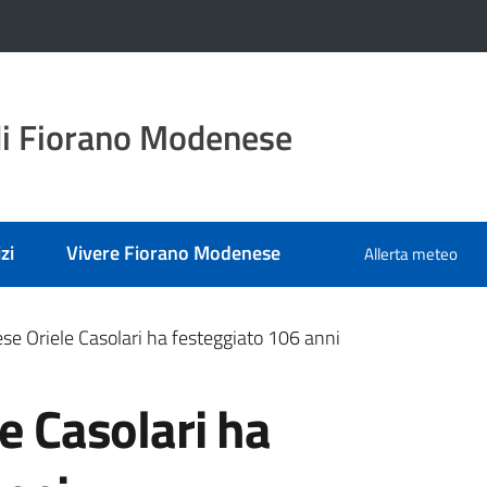
i Fiorano Modenese
zi
Vivere Fiorano Modenese
Allerta meteo
ese Oriele Casolari ha festeggiato 106 anni
le Casolari ha