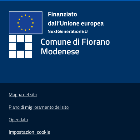
i
o
r
a
n
Comune di Fiorano
o
T
Modenese
u
r
i
s
m
o
Mappa del sito
Piano di miglioramento del sito
Tutti
gli
Opendata
argomenti...
Impostazioni cookie