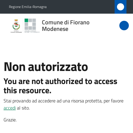
Vai al contenuto
Vai alla navigazione
Vai al footer
Regione Emilia-Romagna
Comune
Comune di Fiorano
di Fiorano
Modenese
Modenese
Non autorizzato
Amministrazione
You are not authorized to access
Novità
Menu selezionato
this resource.
Servizi
Stai provando ad accedere ad una risorsa protetta, per favore
accedi
al sito.
Vivere
Fiorano
Grazie.
Modenese