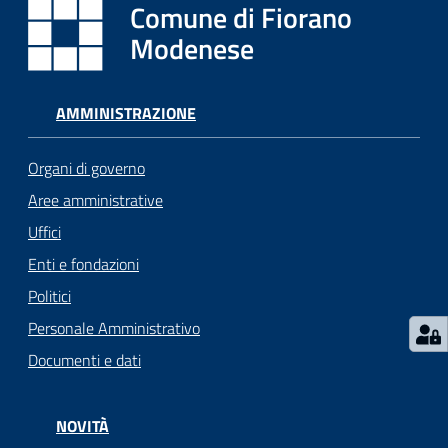
i
Comune di Fiorano
o
Modenese
r
a
n
AMMINISTRAZIONE
o
T
Organi di governo
u
r
Aree amministrative
i
Uffici
s
Enti e fondazioni
m
o
Politici
Personale Amministrativo
Tutti
Documenti e dati
gli
argomenti...
NOVITÀ