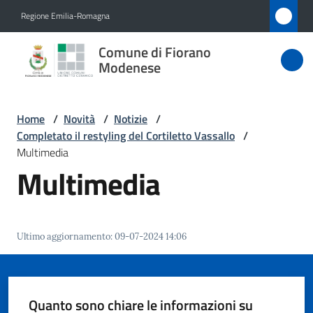
Vai al contenuto
Vai alla navigazione
Vai al footer
Regione Emilia-Romagna
Comune
Comune di Fiorano
di Fiorano
Modenese
Modenese
Home
/
Novità
/
Notizie
/
Completato il restyling del Cortiletto Vassallo
/
Amministrazione
Multimedia
Multimedia
Novità
Menu selezionato
Servizi
Ultimo aggiornamento
:
09-07-2024 14:06
Vivere
Fiorano
Modenese
Quanto sono chiare le informazioni su