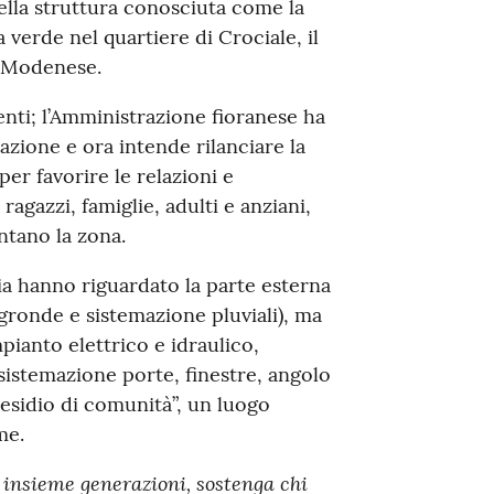
della struttura conosciuta come la
a verde nel quartiere di Crociale, il
o Modenese.
denti; l’Amministrazione fioranese ha
cazione e ora intende rilanciare la
er favorire le relazioni e
agazzi, famiglie, adulti e anziani,
ntano la zona.
ia hanno riguardato la parte esterna
 gronde e sistemazione pluviali), ma
mpianto elettrico e idraulico,
istemazione porte, finestre, angolo
residio di comunità”, un luogo
me.
 insieme generazioni, sostenga chi