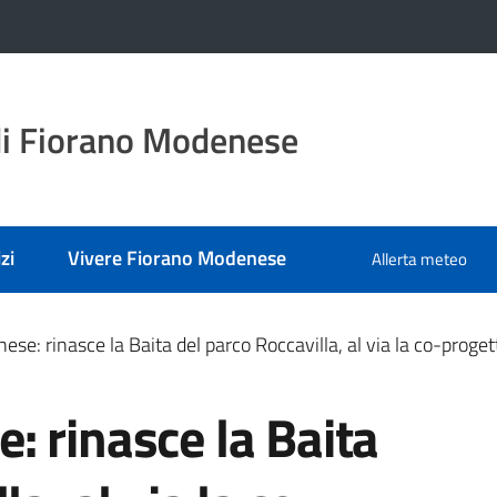
i Fiorano Modenese
zi
Vivere Fiorano Modenese
Allerta meteo
se: rinasce la Baita del parco Roccavilla, al via la co-proge
 rinasce la Baita