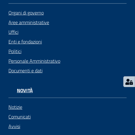
i
o
Organi di governo
r
Aree amministrative
a
n
Uffici
o
Enti e fondazioni
T
Politici
u
r
Personale Amministrativo
i
Documenti e dati
s
m
o
NOVITÀ
Tutti
Notizie
gli
Comunicati
argomenti...
Avvisi