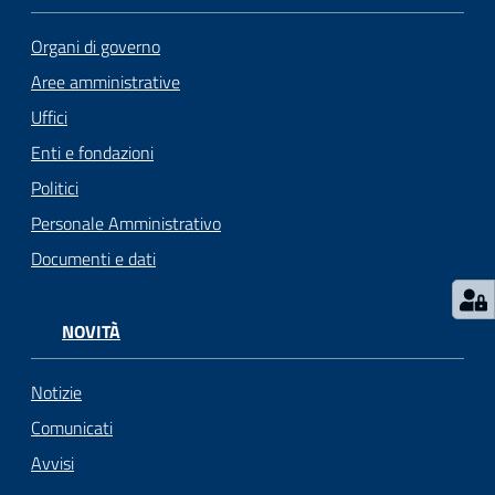
i
o
Organi di governo
r
Aree amministrative
a
n
Uffici
o
Enti e fondazioni
T
Politici
u
r
Personale Amministrativo
i
Documenti e dati
s
m
o
NOVITÀ
Tutti
Notizie
gli
Comunicati
argomenti...
Avvisi