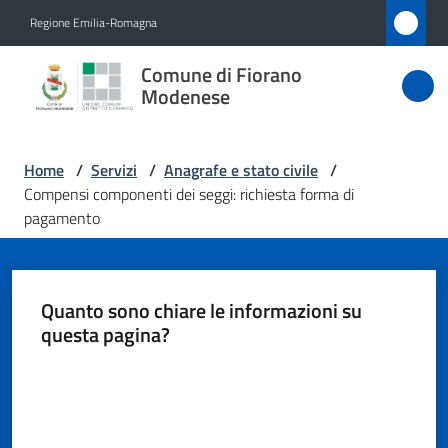
Vai al contenuto
Vai alla navigazione
Vai al footer
Regione Emilia-Romagna
Comune
Comune di Fiorano
di Fiorano
Modenese
Modenese
Home
/
Servizi
/
Anagrafe e stato civile
/
Compensi componenti dei seggi: richiesta forma di
Amministrazione
pagamento
Novità
Quanto sono chiare le informazioni su
Servizi
questa pagina?
Menu selezionato
Valuta da 1 a 5 stelle
Vivere
Fiorano
Modenese