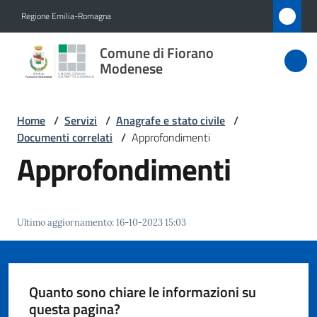
Vai al contenuto
Vai alla navigazione
Vai al footer
Regione Emilia-Romagna
Comune
Comune di Fiorano
di Fiorano
Modenese
Modenese
Home
/
Servizi
/
Anagrafe e stato civile
/
Documenti correlati
/
Approfondimenti
Amministrazione
Approfondimenti
Novità
Ultimo aggiornamento
:
16-10-2023 15:03
Servizi
Menu selezionato
Vivere
Fiorano
Quanto sono chiare le informazioni su
Modenese
questa pagina?