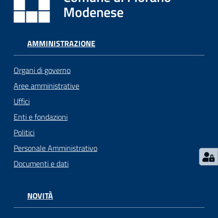
i
Modenese
o
r
a
AMMINISTRAZIONE
n
o
Organi di governo
T
u
Aree amministrative
r
Uffici
i
Enti e fondazioni
s
m
Politici
o
Personale Amministrativo
Documenti e dati
Tutti
gli
argomenti...
NOVITÀ