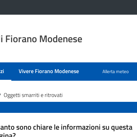
i Fiorano Modenese
zi
Vivere Fiorano Modenese
Allerta meteo
 selezionato
Oggetti smarriti e ritrovati
/
anto sono chiare le informazioni su questa
gina?