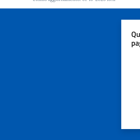
Qu
pa
Valut