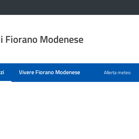
i Fiorano Modenese
zi
Vivere Fiorano Modenese
Allerta meteo
 selezionato