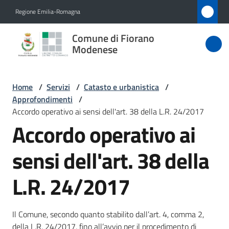
Vai al contenuto
Vai alla navigazione
Vai al footer
Regione Emilia-Romagna
Comune
Comune di Fiorano
di Fiorano
Modenese
Modenese
Home
/
Servizi
/
Catasto e urbanistica
/
Approfondimenti
/
Amministrazione
Accordo operativo ai sensi dell'art. 38 della L.R. 24/2017
Accordo operativo ai
Novità
sensi dell'art. 38 della
Servizi
L.R. 24/2017
Menu selezionato
Vivere
Fiorano
Il Comune, secondo quanto stabilito dall’art. 4, comma 2,
Modenese
della L.R. 24/2017, fino all’avvio per il procedimento di