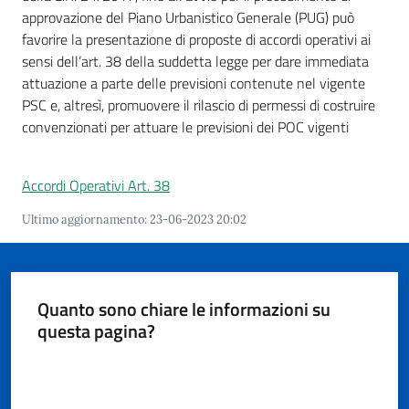
approvazione del Piano Urbanistico Generale (PUG) può
favorire la presentazione di proposte di accordi operativi ai
sensi dell’art. 38 della suddetta legge per dare immediata
attuazione a parte delle previsioni contenute nel vigente
A
PSC e, altresì, promuovere il rilascio di permessi di costruire
l
convenzionati per attuare le previsioni dei POC vigenti
l
e
r
Accordi Operativi Art. 38
t
Ultimo aggiornamento
:
23-06-2023 20:02
a
m
e
t
Quanto sono chiare le informazioni su
e
questa pagina?
o
Valuta da 1 a 5 stelle
F