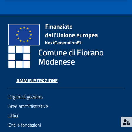
i
o
r
a
n
o
T
Comune di Fiorano
u
r
Modenese
i
s
m
AMMINISTRAZIONE
o
Organi di governo
Tutti
Aree amministrative
gli
Uffici
argomenti...
Enti e fondazioni