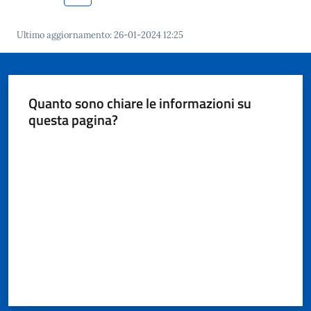
Ultimo aggiornamento
:
26-01-2024 12:25
A
l
Quanto sono chiare le informazioni su
l
questa pagina?
e
r
Valuta da 1 a 5 stelle
t
a
m
e
t
e
o
F