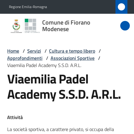
Vai al contenuto
Vai alla navigazione
Vai al footer
Regione Emilia-Romagna
Comune
Comune di Fiorano
di Fiorano
Modenese
Modenese
Home
/
Servizi
/
Cultura e tempo libero
/
Approfondimenti
/
Associazioni Sportive
/
Amministrazione
Viaemilia Padel Academy S.S.D. A.R.L.
Viaemilia Padel
Novità
Academy S.S.D. A.R.L.
Servizi
Menu selezionato
Vivere
Attività
Fiorano
Modenese
La società sportiva, a carattere privato, si occupa della