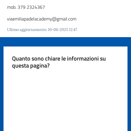
i
mob. 379 2324367
o
r
viaemiliapadelacademy@gmail.com
a
n
Ultimo aggiornamento
:
10-06-2025 12:47
o
T
u
r
Quanto sono chiare le informazioni su
i
questa pagina?
s
Valuta da 1 a 5 stelle
m
o
Tutti
gli
argomenti...