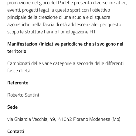
promozione del gioco del Padel e presenta diverse iniziative,
eventi, progetti legati a questo sport con l’obiettivo
principale della creazione di una scuola e di squadre
agonistiche nella fascia di età adolescenziale; per questo
scopo le strutture hanno l’omologazione FIT.
A
l
Manifestazioni/iniziative periodiche che si svolgono nel
l
territorio
e
r
Campionati delle varie categorie a seconda delle differenti
t
fasce di età.
a
Referente
m
e
Roberto Santini
t
e
Sede
o
via Ghiarola Vecchia, 49, 41042 Fiorano Modenese (Mo)
F
Contatti