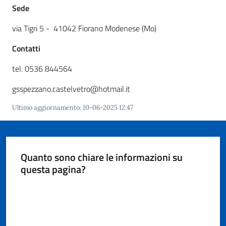
i
Sede
o
r
via Tigri 5 - 41042 Fiorano Modenese (Mo)
a
Contatti
n
o
tel. 0536 844564
T
u
gsspezzano.castelvetro@hotmail.it
r
Ultimo aggiornamento
:
10-06-2025 12:47
i
s
m
o
Quanto sono chiare le informazioni su
questa pagina?
Tutti
Valuta da 1 a 5 stelle
gli
argomenti...