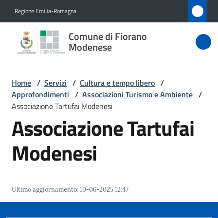
Vai al contenuto
Vai alla navigazione
Vai al footer
Regione Emilia-Romagna
Comune
Comune di Fiorano
di Fiorano
Modenese
Modenese
Home
/
Servizi
/
Cultura e tempo libero
/
Approfondimenti
/
Associazioni Turismo e Ambiente
/
Amministrazione
Associazione Tartufai Modenesi
Associazione Tartufai
Novità
Modenesi
Servizi
Menu selezionato
Vivere
Ultimo aggiornamento
:
10-06-2025 12:47
Fiorano
Modenese