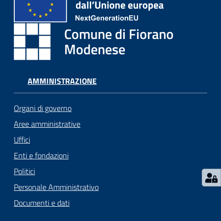
i
o
r
Comune di Fiorano
a
Modenese
n
o
T
AMMINISTRAZIONE
u
r
Organi di governo
i
s
Aree amministrative
m
Uffici
o
Enti e fondazioni
Politici
Tutti
gli
Personale Amministrativo
argomenti...
Documenti e dati