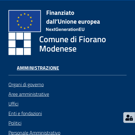
i
o
r
a
n
Comune di Fiorano
o
T
Modenese
u
r
i
AMMINISTRAZIONE
s
m
Organi di governo
o
Aree amministrative
Uffici
Tutti
gli
Enti e fondazioni
argomenti...
Politici
Personale Amministrativo