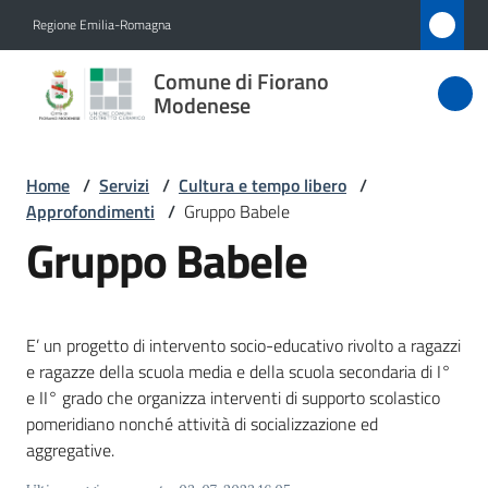
Vai al contenuto
Vai alla navigazione
Vai al footer
Regione Emilia-Romagna
Comune
Comune di Fiorano
di Fiorano
Modenese
Modenese
Home
/
Servizi
/
Cultura e tempo libero
/
Approfondimenti
/
Gruppo Babele
Amministrazione
Gruppo Babele
Novità
E’ un progetto di intervento socio-educativo rivolto a ragazzi
Servizi
e ragazze della scuola media e della scuola secondaria di I°
Menu selezionato
e II° grado che organizza interventi di supporto scolastico
Vivere
pomeridiano nonché attività di socializzazione ed
Fiorano
aggregative.
Modenese