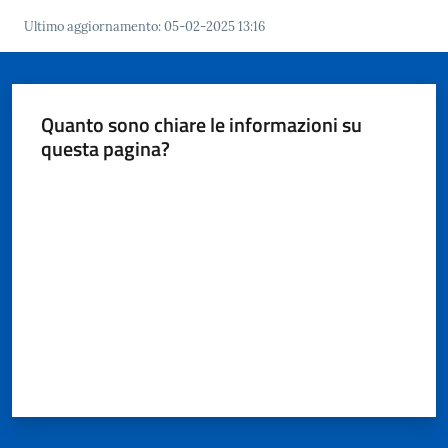
Ultimo aggiornamento
:
05-02-2025 13:16
A
Quanto sono chiare le informazioni su
l
questa pagina?
l
e
Valuta da 1 a 5 stelle
r
t
a
m
e
t
e
o
F