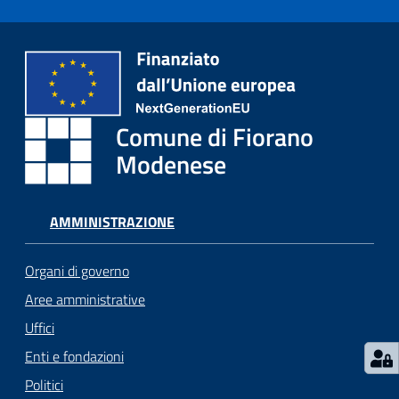
i
o
r
a
n
o
Comune di Fiorano
T
u
Modenese
r
i
s
AMMINISTRAZIONE
m
o
Organi di governo
Aree amministrative
Tutti
Uffici
gli
argomenti...
Enti e fondazioni
Politici