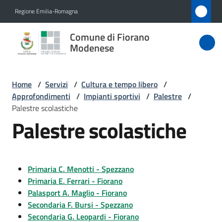
Vai al contenuto
Vai alla navigazione
Vai al footer
Regione Emilia-Romagna
Comune
Comune di Fiorano
di Fiorano
Modenese
Modenese
Home
/
Servizi
/
Cultura e tempo libero
/
Approfondimenti
/
Impianti sportivi
/
Palestre
/
Amministrazione
Palestre scolastiche
Palestre scolastiche
Novità
Servizi
Primaria C. Menotti - Spezzano
Menu selezionato
Primaria E. Ferrari - Fiorano
Vivere
Palasport A. Maglio - Fiorano
Fiorano
Secondaria F. Bursi - Spezzano
Modenese
Secondaria G. Leopardi - Fiorano