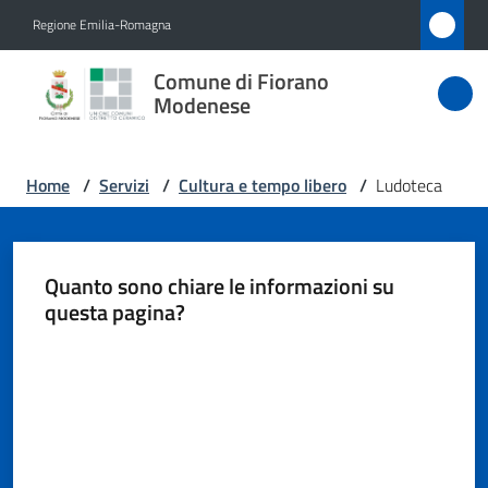
Vai al contenuto
Vai alla navigazione
Vai al footer
Regione Emilia-Romagna
Comune
Comune di Fiorano
di Fiorano
Modenese
Modenese
Home
/
Servizi
/
Cultura e tempo libero
/
Ludoteca
Amministrazione
Quanto sono chiare le informazioni su
Novità
questa pagina?
Valuta da 1 a 5 stelle
Servizi
Menu selezionato
Vivere
Fiorano
Modenese