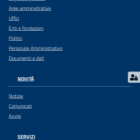
i
Aree amministrative
o
r
Uffici
a
Enti e fondazioni
n
Politici
o
T
Personale Amministrativo
u
Documenti e dati
r
i
s
NOVITÀ
m
o
Notizie
Comunicati
Tutti
Avvisi
gli
argomenti...
SERVIZI