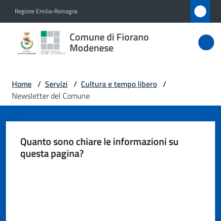
Vai al contenuto
Vai alla navigazione
Vai al footer
Regione Emilia-Romagna
Comune
Comune di Fiorano
di Fiorano
Modenese
Modenese
Home
/
Servizi
/
Cultura e tempo libero
/
Newsletter del Comune
Amministrazione
Novità
Quanto sono chiare le informazioni su
questa pagina?
Servizi
Menu selezionato
Valuta da 1 a 5 stelle
Vivere
Fiorano
Modenese