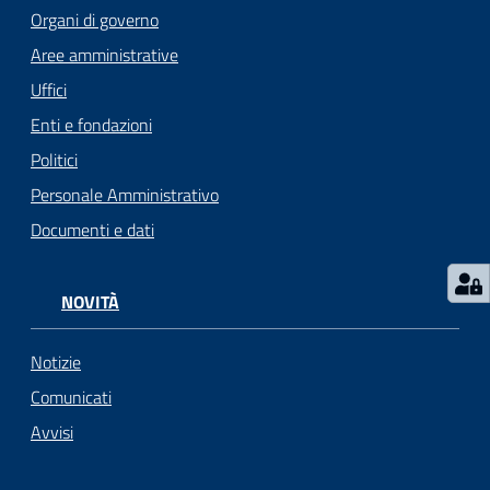
i
Organi di governo
o
Aree amministrative
r
a
Uffici
n
Enti e fondazioni
o
Politici
T
u
Personale Amministrativo
r
Documenti e dati
i
s
m
NOVITÀ
o
Notizie
Tutti
Comunicati
gli
Avvisi
argomenti...