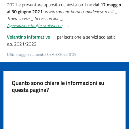
i
2021 e presentare apposita richiesta on-line
dal 17 maggio
o
al 30 giugno 2021
:
www.comune.fiorano-modenese.mo.it _
r
Trova servizi _ Servizi on line _
a
Agevolazioni tariffe scolastiche
.
n
o
Volantino informativo
per iscrizione a servizi scolastici
T
a.s. 2021/2022
u
Ultimo aggiornamento
:
02-08-2023 11:39
r
i
s
m
Quanto sono chiare le informazioni su
o
questa pagina?
Valuta da 1 a 5 stelle
Tutti
gli
argomenti...