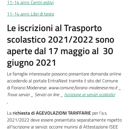
11-14 anni: Centri estivi
11-14 anni: Libri di testo
Le iscrizioni al Trasporto
A
scolastico 2021/2022 sono
l
l
aperte dal 17 maggio al 30
e
r
giugno 2021
t
a
Le famiglie interessate possono presentare domanda online
m
accedendo al portale EntraNext tramite il sito del Comune
e
di Fiorano Modenese:
www.comune.fiorano-modenese.mo.it _
t
Trova servizi _ Servizi on line _
Iscrizione ai servizi scolastici
e
.
o
La
richiesta di AGEVOLAZIONI TARIFFARIE
per l’a.s.
2021/2022 deve essere presentata separatamente rispetto
F
all’iscrizione ai servizi: occorre munirsi di Attestazione ISEE