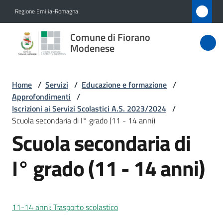
Vai al contenuto
Vai alla navigazione
Vai al footer
Regione Emilia-Romagna
Comune
Comune di Fiorano
di Fiorano
Modenese
Modenese
Home
/
Servizi
/
Educazione e formazione
/
Approfondimenti
/
Amministrazione
Iscrizioni ai Servizi Scolastici A.S. 2023/2024
/
Scuola secondaria di I° grado (11 - 14 anni)
Scuola secondaria di
Novità
I° grado (11 - 14 anni)
Servizi
Menu selezionato
Vivere
Fiorano
11-14 anni: Trasporto scolastico
Modenese