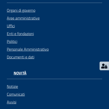
i
o
Organi di governo
r
Aree amministrative
a
n
Uffici
o
Enti e fondazioni
T
Politici
u
r
Personale Amministrativo
i
Documenti e dati
s
m
o
NOVITÀ
Tutti
Notizie
gli
Comunicati
argomenti...
Avvisi