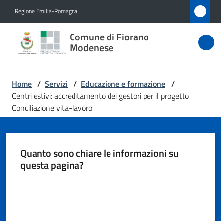
Vai al contenuto
Vai alla navigazione
Vai al footer
Regione Emilia-Romagna
Comune
Comune di Fiorano
di Fiorano
Modenese
Modenese
Home
/
Servizi
/
Educazione e formazione
/
Centri estivi: accreditamento dei gestori per il progetto
Amministrazione
Conciliazione vita-lavoro
Novità
Quanto sono chiare le informazioni su
Servizi
questa pagina?
Menu selezionato
Valuta da 1 a 5 stelle
Vivere
Fiorano
Modenese