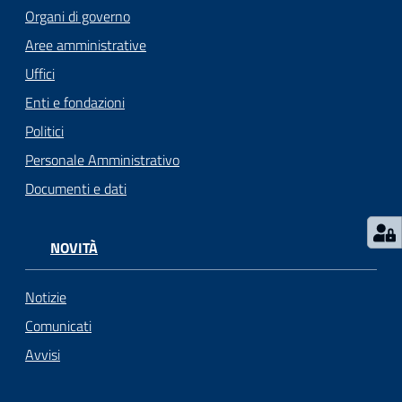
i
Organi di governo
o
Aree amministrative
r
a
Uffici
n
Enti e fondazioni
o
Politici
T
u
Personale Amministrativo
r
Documenti e dati
i
s
m
NOVITÀ
o
Notizie
Tutti
Comunicati
gli
Avvisi
argomenti...