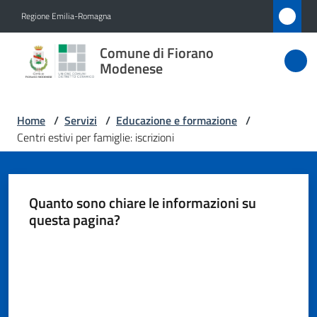
Vai al contenuto
Vai alla navigazione
Vai al footer
Regione Emilia-Romagna
Comune
Comune di Fiorano
di Fiorano
Modenese
Modenese
Home
/
Servizi
/
Educazione e formazione
/
Centri estivi per famiglie: iscrizioni
Amministrazione
Novità
Quanto sono chiare le informazioni su
questa pagina?
Servizi
Menu selezionato
Valuta da 1 a 5 stelle
Vivere
Fiorano
Modenese