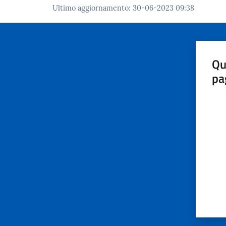
Ultimo aggiornamento
:
30-06-2023 09:38
Qu
pa
Valut