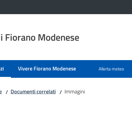
i Fiorano Modenese
zi
Vivere Fiorano Modenese
Allerta meteo
 selezionato
e
Documenti correlati
Immagini
/
/