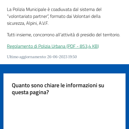
La Polizia Municipale è coadiuvata dal sistema del
“volontariato partner”, formato dai Volontari della
sicurezza, Alpini, A.V.F.
A
Tutti insieme, concorrono all’attività di presidio del territorio.
l
l
Regolamento di Polizia Urbana
(
PDF
-
853,4 KB
)
e
r
Ultimo aggiornamento
:
26-06-2023 19:50
t
a
m
Quanto sono chiare le informazioni su
e
questa pagina?
t
e
Valuta da 1 a 5 stelle
o
F