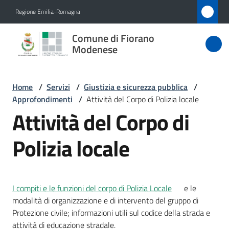
Vai al contenuto
Vai alla navigazione
Vai al footer
Regione Emilia-Romagna
Comune
Comune di Fiorano
di Fiorano
Modenese
Modenese
Home
/
Servizi
/
Giustizia e sicurezza pubblica
/
Approfondimenti
/
Attività del Corpo di Polizia locale
Amministrazione
Attività del Corpo di
Novità
Polizia locale
Servizi
Menu selezionato
I compiti e le funzioni del corpo di Polizia Locale
e le
Vivere
modalità di organizzazione e di intervento del gruppo di
Fiorano
Protezione civile; informazioni utili sul codice della strada e
Modenese
attività di educazione stradale.