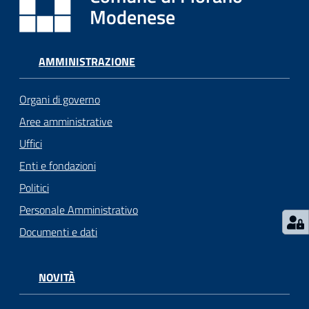
i
Modenese
o
r
a
AMMINISTRAZIONE
n
o
Organi di governo
T
u
Aree amministrative
r
Uffici
i
Enti e fondazioni
s
m
Politici
o
Personale Amministrativo
Documenti e dati
Tutti
gli
argomenti...
NOVITÀ