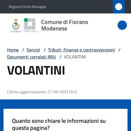
Vai al contenuto
Vai alla navigazione
Vai al footer
Regione Emilia-Romagna
Comune
Comune di Fiorano
di Fiorano
Modenese
Modenese
Home
/
Servizi
/
Tributi, finanze e contravvenzioni
/
Documenti correlati IMU
/
VOLANTINI
Amministrazione
VOLANTINI
Novità
Ultimo aggiornamento
:
27-06-2023 19:51
Servizi
Menu selezionato
Vivere
Fiorano
Quanto sono chiare le informazioni su
Modenese
questa pagina?