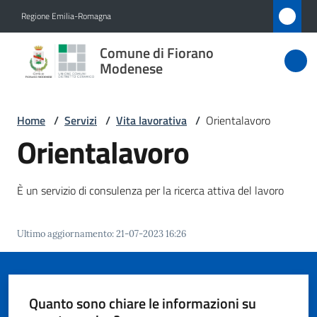
Vai al contenuto
Vai alla navigazione
Vai al footer
Regione Emilia-Romagna
Comune
Comune di Fiorano
di Fiorano
Modenese
Modenese
Home
/
Servizi
/
Vita lavorativa
/
Orientalavoro
Orientalavoro
Amministrazione
È un servizio di consulenza per la ricerca attiva del lavoro
Novità
Servizi
Ultimo aggiornamento
:
21-07-2023 16:26
Menu selezionato
Vivere
Fiorano
Quanto sono chiare le informazioni su
Modenese