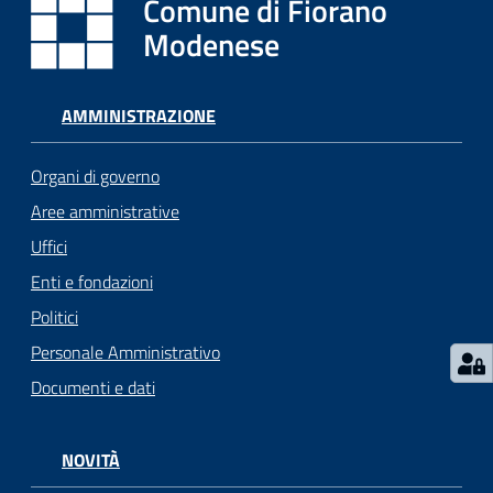
Comune di Fiorano
i
o
Modenese
r
a
n
AMMINISTRAZIONE
o
T
Organi di governo
u
Aree amministrative
r
i
Uffici
s
Enti e fondazioni
m
Politici
o
Personale Amministrativo
Tutti
Documenti e dati
gli
argomenti...
NOVITÀ