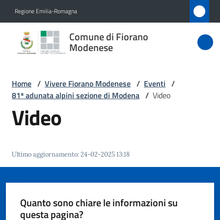
Vai al contenuto
Vai alla navigazione
Vai al footer
Regione Emilia-Romagna
Comune
Comune di Fiorano
di Fiorano
Modenese
Modenese
Home
/
Vivere Fiorano Modenese
/
Eventi
/
81ª adunata alpini sezione di Modena
/
Video
Amministrazione
Video
Novità
Ultimo aggiornamento
:
24-02-2025 13:18
Servizi
Vivere
Fiorano
Quanto sono chiare le informazioni su
Modenese
questa pagina?