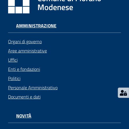
i
Modenese
o
r
a
AMMINISTRAZIONE
n
o
Organi di governo
T
u
Aree amministrative
r
Uffici
i
Enti e fondazioni
s
m
Politici
o
Personale Amministrativo
Documenti e dati
Tutti
gli
argomenti...
NOVITÀ