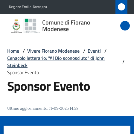
Vai al contenuto
Vai alla navigazione
Vai al footer
Regione Emilia-Romagna
Comune
Comune di Fiorano
di Fiorano
Modenese
Modenese
Home
/
Vivere Fiorano Modenese
/
Eventi
/
Cenacolo letterario: "Al Dio sconosciuto" di John
/
Amministrazione
Steinbeck
Sponsor Evento
Sponsor Evento
Novità
Servizi
Ultimo aggiornamento
:
11-09-2025 14:58
Vivere
Fiorano
Modenese