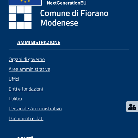
i
o
Comune di Fiorano
r
Modenese
a
n
o
AMMINISTRAZIONE
T
u
Organi di governo
r
i
Aree amministrative
s
Uffici
m
Enti e fondazioni
o
Politici
Tutti
Personale Amministrativo
gli
Documenti e dati
argomenti...